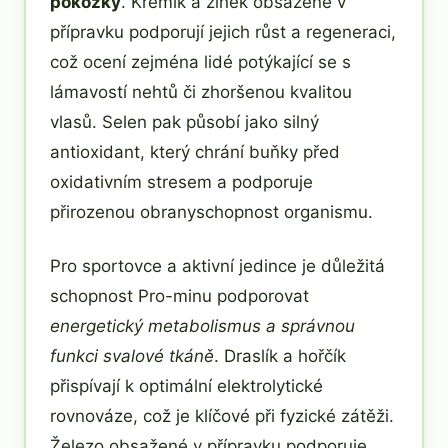
pokožky
. Křemík a zinek obsažené v
přípravku podporují jejich růst a regeneraci,
což ocení zejména lidé potýkající se s
lámavostí nehtů či zhoršenou kvalitou
vlasů. Selen pak působí jako silný
antioxidant, který chrání buňky před
oxidativním stresem a podporuje
přirozenou obranyschopnost organismu.
Pro sportovce a aktivní jedince je důležitá
schopnost Pro-minu podporovat
energetický metabolismus a správnou
funkci svalové tkáně
. Draslík a hořčík
přispívají k optimální elektrolytické
rovnováze, což je klíčové při fyzické zátěži.
Železo obsažené v přípravku podporuje