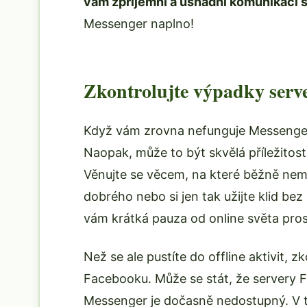
vám zpříjemní a usnadní komunikaci s
Messenger naplno!
Zkontrolujte výpadky serv
Když vám zrovna nefunguje Messenger
Naopak, může to být skvělá příležitos
Věnujte se věcem, na které běžně nemá
dobrého nebo si jen tak užijte klid bez 
vám krátká pauza od online světa prosp
Než se ale pustíte do offline aktivit, 
Facebooku. Může se stát, že servery
Messenger je dočasně nedostupný. V t