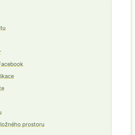
etu
r
 Facebook
ikace
te
u
úložného prostoru