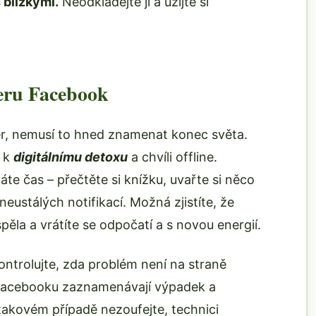
 blízkými.
Neodkládejte ji a užijte si
eru Facebook
, nemusí to hned znamenat konec světa.
t k
digitálnímu detoxu
a chvíli offline.
te čas – přečtěte si knížku, uvařte si něco
neustálých notifikací. Možná zjistíte, že
ěla a vrátíte se odpočatí a s novou energií.
zkontrolujte, zda problém není na straně
 Facebooku zaznamenávají výpadek a
akovém případě nezoufejte, technici