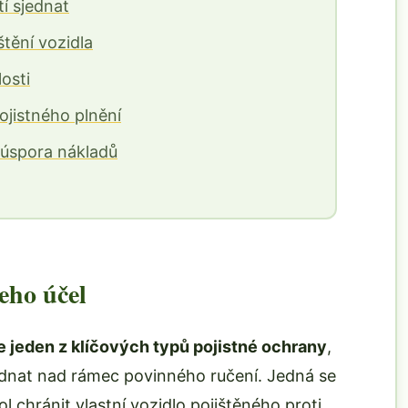
tí sjednat
tění vozidla
losti
ojistného plnění
 úspora nákladů
jeho účel
je jeden z klíčových typů pojistné ochrany
,
ednat nad rámec povinného ručení. Jedná se
l chránit vlastní vozidlo pojištěného proti