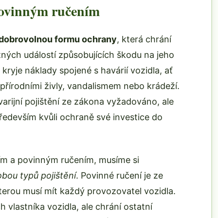
povinným ručením
dobrovolnou formu ochrany
, která chrání
zných událostí způsobujících škodu na jeho
 kryje náklady spojené s havárií vozidla, ať
 přírodními živly, vandalismem nebo krádeží.
arijní pojištění ze zákona vyžadováno, ale
především kvůli ochraně své investice do
ním a povinným ručením, musíme si
 obou typů pojištění
. Povinné ručení je ze
erou musí mít každý provozovatel vozidla.
 vlastníka vozidla, ale chrání ostatní