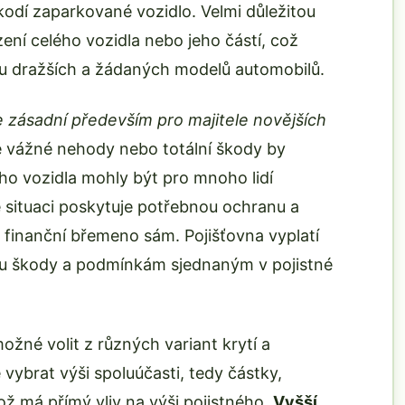
dí zaparkované vozidlo. Velmi důležitou
zení celého vozidla nebo jeho částí, což
u dražších a žádaných modelů automobilů.
je zásadní především pro majitele novějších
ě vážné nehody nebo totální škody by
ho vozidla mohly být pro mnoho lidí
vé situaci poskytuje potřebnou ochranu a
lé finanční břemeno sám. Pojišťovna vyplatí
ahu škody a podmínkám sjednaným v pojistné
možné volit z různých variant krytí a
vybrat výši spoluúčasti, tedy částky,
ž má přímý vliv na výši pojistného.
Vyšší