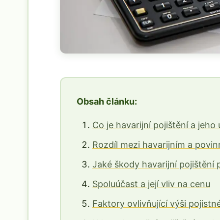
Obsah článku:
Co je havarijní pojištění a jeho 
Rozdíl mezi havarijním a povi
Jaké škody havarijní pojištění
Spoluúčast a její vliv na cenu
Faktory ovlivňující výši pojist