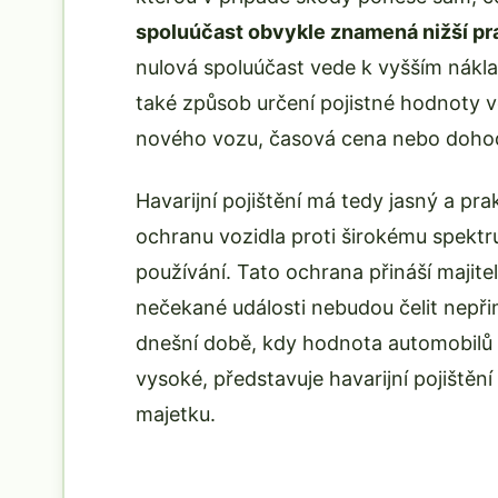
spoluúčast obvykle znamená nižší pr
nulová spoluúčast vede k vyšším nákla
také způsob určení pojistné hodnoty v
nového vozu, časová cena nebo doho
Havarijní pojištění má tedy jasný a pr
ochranu vozidla proti širokému spektr
používání. Tato ochrana přináší majitel
nečekané události nebudou čelit nepř
dnešní době, kdy hodnota automobilů 
vysoké, představuje havarijní pojištěn
majetku.