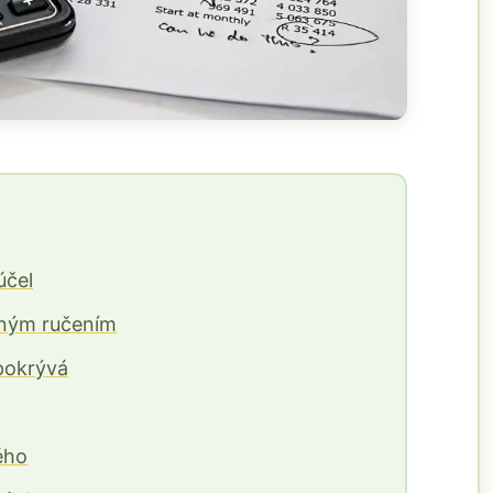
účel
nným ručením
 pokrývá
ného