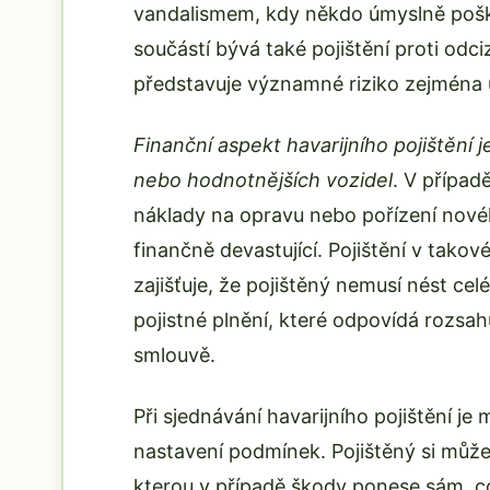
vandalismem, kdy někdo úmyslně poško
součástí bývá také pojištění proti odci
představuje významné riziko zejména 
Finanční aspekt havarijního pojištění 
nebo hodnotnějších vozidel
. V případ
náklady na opravu nebo pořízení nové
finančně devastující. Pojištění v tako
zajišťuje, že pojištěný nemusí nést ce
pojistné plnění, které odpovídá rozs
smlouvě.
Při sjednávání havarijního pojištění je 
nastavení podmínek. Pojištěný si může 
kterou v případě škody ponese sám, co