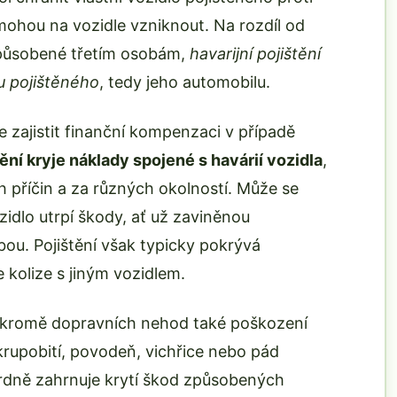
mohou na vozidle vzniknout. Na rozdíl od
způsobené třetím osobám,
havarijní pojištění
u pojištěného
, tedy jeho automobilu.
e zajistit finanční kompenzaci v případě
ění kryje náklady spojené s havárií vozidla
,
 příčin a za různých okolností. Může se
zidlo utrpí škody, ať už zaviněnou
ou. Pojištění však typicky pokrývá
 kolize s jiným vozidlem.
tří kromě dopravních nehod také poškození
 krupobití, povodeň, vichřice nebo pád
dardně zahrnuje krytí škod způsobených