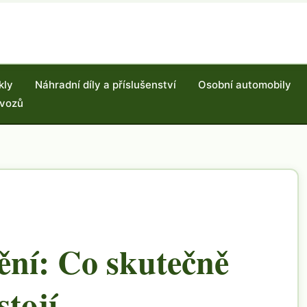
kly
Náhradní díly a příslušenství
Osobní automobily
 vozů
tění: Co skutečně
stojí