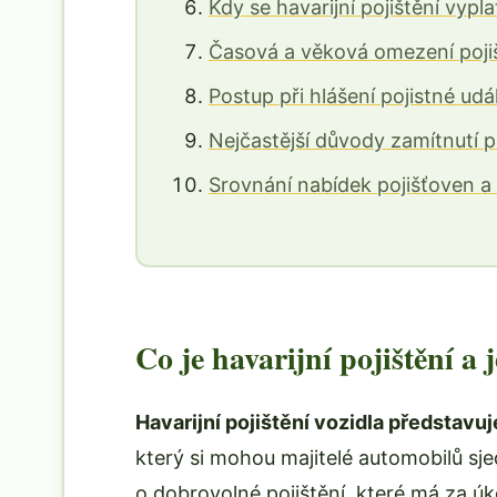
Kdy se havarijní pojištění vypla
Časová a věková omezení pojiš
Postup při hlášení pojistné udá
Nejčastější důvody zamítnutí p
Srovnání nabídek pojišťoven a
Co je havarijní pojištění a 
Havarijní pojištění vozidla představu
který si mohou majitelé automobilů sj
o dobrovolné pojištění, které má za úko