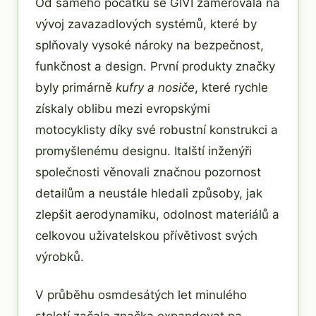
Od samého počátku se GIVI zaměřovala na
vývoj zavazadlových systémů, které by
splňovaly vysoké nároky na bezpečnost,
funkčnost a design. První produkty značky
byly primárně
kufry a nosiče
, které rychle
získaly oblibu mezi evropskými
motocyklisty díky své robustní konstrukci a
promyšlenému designu. Italští inženýři
společnosti věnovali značnou pozornost
detailům a neustále hledali způsoby, jak
zlepšit aerodynamiku, odolnost materiálů a
celkovou uživatelskou přívětivost svých
výrobků.
V průběhu osmdesátých let minulého
století začala značka expandovat na