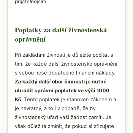
přijatelnějším.
Poplatky za další živnostenská
oprávnění
Při zakládání živnosti je důležité počítat s
tím, že každé další živnostenské oprávnění
s sebou nese dodatečné finanční náklady.
Za každý další obor činnosti je nutné
uhradit správní poplatek ve výši 1000
Kč
. Tento poplatek je stanoven zákonem a
je nevratný, a to i v případě, že by
živnostenský úřad vaši žádost zamítl. Je
však důležité zmínit, že pokud si zřizujete