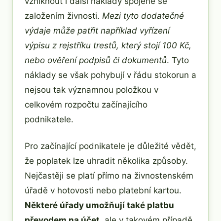
vzniknout i další náklady spojené se
založením živnosti.
Mezi tyto dodatečné
výdaje může patřit například vyřízení
výpisu z rejstříku trestů, který stojí 100 Kč,
nebo ověření podpisů či dokumentů
. Tyto
náklady se však pohybují v řádu stokorun a
nejsou tak významnou položkou v
celkovém rozpočtu začínajícího
podnikatele.
Pro začínající podnikatele je důležité vědět,
že poplatek lze uhradit několika způsoby.
Nejčastěji se platí přímo na živnostenském
úřadě v hotovosti nebo platební kartou.
Některé úřady umožňují také platbu
převodem na účet
, ale v takovém případě