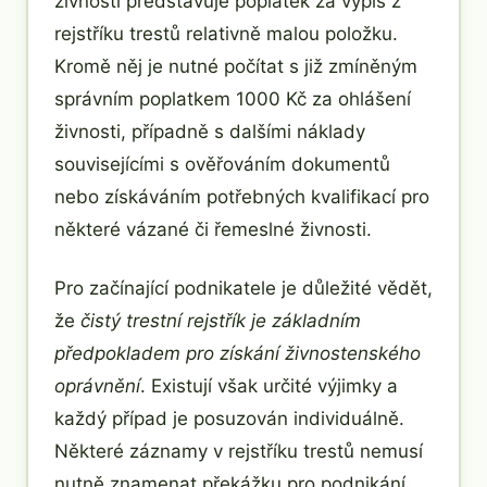
živnosti představuje poplatek za výpis z
rejstříku trestů relativně malou položku.
Kromě něj je nutné počítat s již zmíněným
správním poplatkem 1000 Kč za ohlášení
živnosti, případně s dalšími náklady
souvisejícími s ověřováním dokumentů
nebo získáváním potřebných kvalifikací pro
některé vázané či řemeslné živnosti.
Pro začínající podnikatele je důležité vědět,
že
čistý trestní rejstřík je základním
předpokladem pro získání živnostenského
oprávnění
. Existují však určité výjimky a
každý případ je posuzován individuálně.
Některé záznamy v rejstříku trestů nemusí
nutně znamenat překážku pro podnikání,