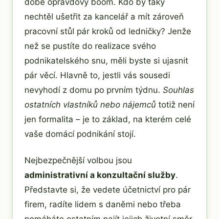
době opravdový boom. Kdo by taky
nechtěl ušetřit za kancelář a mít zároveň
pracovní stůl pár kroků od ledničky? Jenže
než se pustíte do realizace svého
podnikatelského snu, měli byste si ujasnit
pár věcí. Hlavně to, jestli vás sousedi
nevyhodí z domu po prvním týdnu.
Souhlas
ostatních vlastníků nebo nájemců
totiž není
jen formalita – je to základ, na kterém celé
vaše domácí podnikání stojí.
Nejbezpečnější volbou jsou
administrativní a konzultační služby
.
Představte si, že vedete účetnictví pro pár
firem, radíte lidem s daněmi nebo třeba