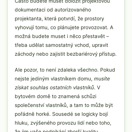
Často budete muset doložit projektovou
dokumentaci od autorizovaného
projektanta, která potvrdí, že prostory
vyhovují tomu, co plánujete provozovat. A
možná budete muset i něco přestavět –
třeba udělat samostatný vchod, upravit
záchody nebo zajistit bezbariérový přístup.
Ale pozor, to není zdaleka všechno. Pokud
nejste jediným vlastníkem domu,
musíte
získat souhlas ostatních vlastníků
. V
bytovém domě to znamená schůzi
společenství vlastníků, a tam to může být
pořádně horké. Sousedé se logicky bojí
hluku, zvýšeného provozu lidí nebo toho,
že jim vaše podnikání zhorší kvalitu