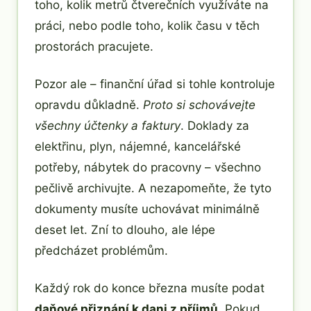
toho, kolik metrů čtverečních využíváte na
práci, nebo podle toho, kolik času v těch
prostorách pracujete.
Pozor ale – finanční úřad si tohle kontroluje
opravdu důkladně.
Proto si schovávejte
všechny účtenky a faktury
. Doklady za
elektřinu, plyn, nájemné, kancelářské
potřeby, nábytek do pracovny – všechno
pečlivě archivujte. A nezapomeňte, že tyto
dokumenty musíte uchovávat minimálně
deset let. Zní to dlouho, ale lépe
předcházet problémům.
Každý rok do konce března musíte podat
daňové přiznání k dani z příjmů
. Pokud