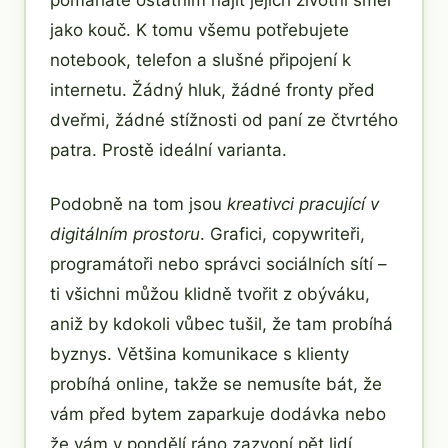
pomáháte ostatním najít jejich životní směr
jako kouč. K tomu všemu potřebujete
notebook, telefon a slušné připojení k
internetu. Žádný hluk, žádné fronty před
dveřmi, žádné stížnosti od paní ze čtvrtého
patra. Prostě ideální varianta.
Podobně na tom jsou
kreativci pracující v
digitálním prostoru
. Grafici, copywriteři,
programátoři nebo správci sociálních sítí –
ti všichni můžou klidně tvořit z obýváku,
aniž by kdokoli vůbec tušil, že tam probíhá
byznys. Většina komunikace s klienty
probíhá online, takže se nemusíte bát, že
vám před bytem zaparkuje dodávka nebo
že vám v pondělí ráno zazvoní pět lidí