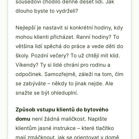
sousedovi chodilo denně deset lidí. Jak
dlouho byste to vydrželi?
Nejlepší je nastavit si konkrétní hodiny, kdy
mohou klienti přicházet. Ranní hodiny? To
většina lidí spěchá do práce a vede děti do
školy. Pozdní večery? To už chtějí mít klid.
Víkendy? Ty si lidé chrání pro rodinu a
odpočinek. Samozřejmě, záleží na tom, čím
se zabýváte – někdy to jinak nejde. Ale
snažte se být ohleduplní.
Způsob vstupu klientů do bytového
domu
není žádná maličkost. Napište
klientům jasné instrukce – které tlačítko
mají zmáčknout, jak se orientovat v domě,