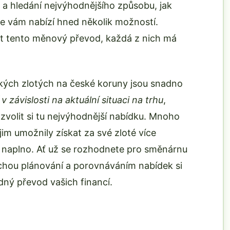
y a hledání nejvýhodnějšího způsobu, jak
se vám nabízí hned několik možností.
 tento měnový převod, každá z nich má
ých zlotých na české koruny jsou snadno
 v závislosti na aktuální situaci na trhu
,
a zvolit si tu nejvýhodnější nabídku. Mnoho
 jim umožnily získat za své zloté více
u naplno. Ať už se rozhodnete pro směnárnu
ochou plánování a porovnáváním nabídek si
ný převod vašich financí.