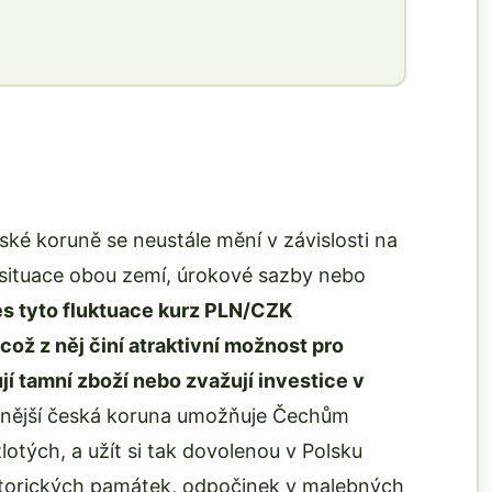
ské koruně se neustále mění v závislosti na
situace obou zemí, úrokové sazby nebo
řes tyto fluktuace kurz PLN/CZK
což z něj činí atraktivní možnost pro
jí tamní zboží nebo zvažují investice v
lnější česká koruna umožňuje Čechům
zlotých, a užít si tak dovolenou v Polsku
istorických památek, odpočinek v malebných