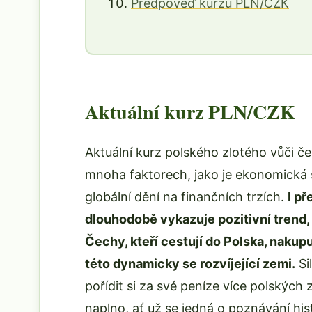
Předpověď kurzu PLN/CZK
Aktuální kurz PLN/CZK
Aktuální kurz polského zlotého vůči če
mnoha faktorech, jako je ekonomická 
globální dění na finančních trzích.
I p
dlouhodobě vykazuje pozitivní trend, 
Čechy, kteří cestují do Polska, nakupu
této dynamicky se rozvíjející zemi.
Si
pořídit si za své peníze více polských 
naplno, ať už se jedná o poznávání h