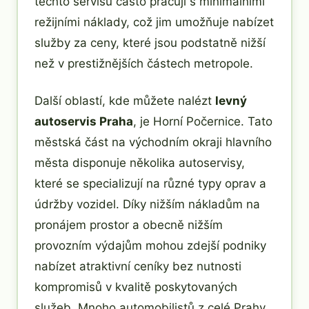
těchto servisů často pracují s minimálními
režijními náklady, což jim umožňuje nabízet
služby za ceny, které jsou podstatně nižší
než v prestižnějších částech metropole.
Další oblastí, kde můžete nalézt
levný
autoservis Praha
, je Horní Počernice. Tato
městská část na východním okraji hlavního
města disponuje několika autoservisy,
které se specializují na různé typy oprav a
údržby vozidel. Díky nižším nákladům na
pronájem prostor a obecně nižším
provozním výdajům mohou zdejší podniky
nabízet atraktivní ceníky bez nutnosti
kompromisů v kvalitě poskytovaných
služeb. Mnoho automobilistů z celé Prahy