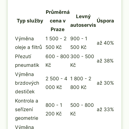
Průměrná
Levný
Typ služby
cena v
Úspora
autoservis
Praze
Výměna
1 500 - 2
900 - 1
až 40%
oleje a filtrů
500 Kč
500 Kč
Přezutí
600 - 800
300 - 500
až 38%
pneumatik
Kč
Kč
Výměna
2 500 - 4
1 800 - 2
brzdových
až 30%
000 Kč
800 Kč
destiček
Kontrola a
800 - 1
500 - 800
seřízení
až 33%
200 Kč
Kč
geometrie
Výměna