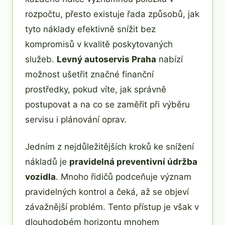
rozpočtu, přesto existuje řada způsobů, jak
tyto náklady efektivně snížit bez
kompromisů v kvalitě poskytovaných
služeb.
Levný autoservis Praha
nabízí
možnost ušetřit značné finanční
prostředky, pokud víte, jak správně
postupovat a na co se zaměřit při výběru
servisu i plánování oprav.
Jedním z nejdůležitějších kroků ke snížení
nákladů je
pravidelná preventivní údržba
vozidla
. Mnoho řidičů podceňuje význam
pravidelných kontrol a čeká, až se objeví
závažnější problém. Tento přístup je však v
dlouhodobém horizontu mnohem