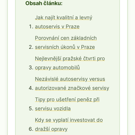
Obsah článku:
Jak najít kvalitní a levný
autoservis v Praze
Porovnání cen základních
servisních úkonů v Praze
Nejlevnější pražské čtvrti pro
opravy automobilů
Nezávislé autoservisy versus
autorizované značkové servisy
Tipy pro ušetření peněz při
servisu vozidla
Kdy se vyplatí investovat do
dražší opravy