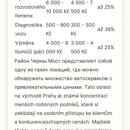
6 000 -
4 500 - 7
rozvodového
až 25%
10 000 Kč
500 Kč
řemene
Diagnostika
500 - 800
300 - 500
až 38%
vozu
Kč
Kč
Výměna
4 000 - 6
3 000 - 4
až 25%
tlumičů (pár)
000 Kč
500 Kč
Район Черны Мост представляет собой
одну из таких локаций, где можно
обнаружить множество автосервисов с
привлекательными ценами. Tato oblast
na východě Prahy je známá koncentrací
menších rodinných podniků, které si
zakládají na osobním přístupu ke klientům
a konkurenceschopných cenách. Majitelé