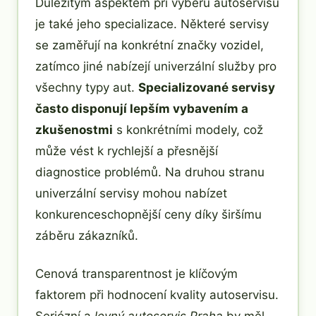
Důležitým aspektem při výběru autoservisu
je také jeho specializace. Některé servisy
se zaměřují na konkrétní značky vozidel,
zatímco jiné nabízejí univerzální služby pro
všechny typy aut.
Specializované servisy
často disponují lepším vybavením a
zkušenostmi
s konkrétními modely, což
může vést k rychlejší a přesnější
diagnostice problémů. Na druhou stranu
univerzální servisy mohou nabízet
konkurenceschopnější ceny díky širšímu
záběru zákazníků.
Cenová transparentnost je klíčovým
faktorem při hodnocení kvality autoservisu.
Seriózní a
levný autoservis Praha
by měl